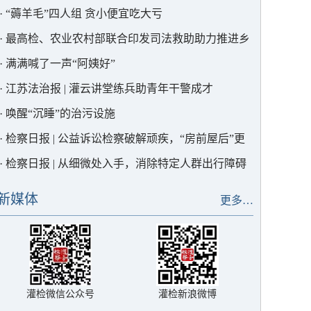
·
“薅羊毛”四人组 贪小便宜吃大亏
·
最高检、农业农村部联合印发司法救助助力推进乡
村全面振兴典型案例，灌云1例入选！
·
满满喊了一声“阿姨好”
·
江苏法治报 | 灌云讲堂练兵助青年干警成才
·
唤醒“沉睡”的治污设施
·
检察日报 | 公益诉讼检察破解顽疾，“房前屋后”更
宜居
·
检察日报 | 从细微处入手，消除特定人群出行障碍
新媒体
更多…
灌检微信公众号
灌检新浪微博