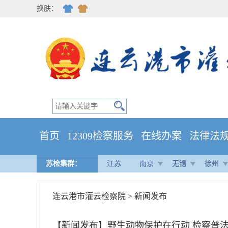
换肤：
首页
12309检察服务
在线办案
法律法
苏检集群：
江苏
南京
无锡
徐州
连云港市灌云检察院
>
新闻发布
【新闻发布】野生动物保护在行动 检察普