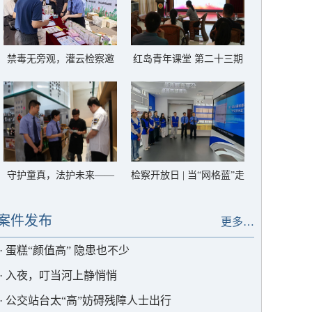
禁毒无旁观，灌云检察邀
红岛青年课堂 第二十三期
你一起对毒品说“不”
——解锁高质效办案的“密
码”
守护童真，法护未来——
检察开放日 | 当“网格蓝”走
灌云检察筑牢禁用童工法
进“检察蓝”，一起“典”亮
治屏障
生活
案件发布
更多…
·
蛋糕“颜值高” 隐患也不少
·
入夜，叮当河上静悄悄
·
公交站台太“高”妨碍残障人士出行