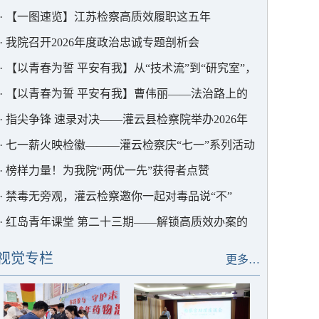
部署
·
【一图速览】江苏检察高质效履职这五年
·
我院召开2026年度政治忠诚专题剖析会
·
【以青春为誓 平安有我】从“技术流”到“研究室”，
这位青年干警用AI为检察赋能
·
【以青春为誓 平安有我】曹伟丽——法治路上的
“求极致”者
·
指尖争锋 速录对决——灌云县检察院举办2026年
度书记员速录竞赛
·
七一薪火映检徽———灌云检察庆“七一”系列活动
·
榜样力量！为我院“两优一先”获得者点赞
·
禁毒无旁观，灌云检察邀你一起对毒品说“不”
·
红岛青年课堂 第二十三期——解锁高质效办案的
“密码”
视觉专栏
更多…