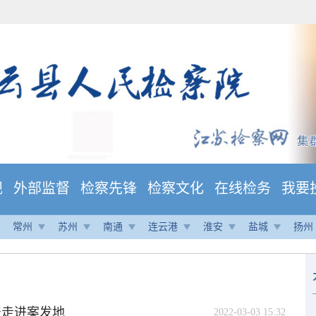
规
外部监督
检察先锋
检察文化
在线检务
我要
常州
苏州
南通
连云港
淮安
盐城
扬州
法走进案发地
2022-03-03 15:32