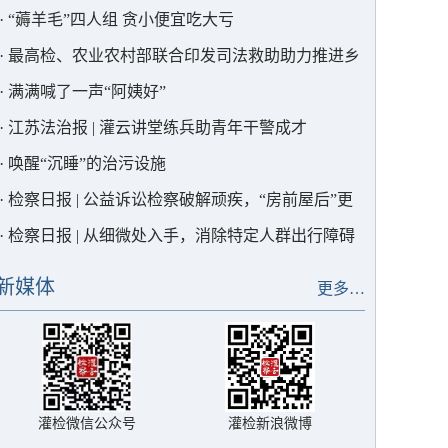
·
“薅羊毛”四人组 贪小便宜吃大亏
·
最高检、农业农村部联合印发司法救助助力推进乡
村全面振兴典型案例，灌云1例入选！
·
满满喊了一声“阿姨好”
·
江苏法治报 | 灌云讲堂练兵助青年干警成才
·
唤醒“沉睡”的治污设施
·
检察日报 | 公益诉讼检察破解顽疾，“房前屋后”更
宜居
·
检察日报 | 从细微处入手，消除特定人群出行障碍
新媒体
更多…
灌检微信公众号
灌检新浪微博