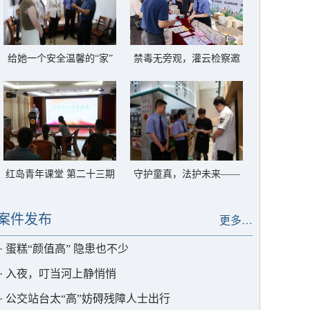
给她一个安全温馨的“家”
禁毒无旁观，灌云检察邀
——灌云县反家暴临时庇
你一起对毒品说“不”
护中心以法护航
红岛青年课堂 第二十三期
守护童真，法护未来——
——解锁高质效办案的“密
灌云检察筑牢禁用童工法
码”
治屏障
案件发布
更多…
·
蛋糕“颜值高” 隐患也不少
·
入夜，叮当河上静悄悄
·
公交站台太“高”妨碍残障人士出行