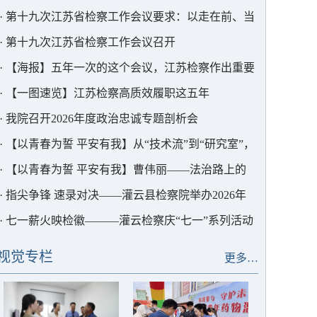
护中心以法护航
·
第十九次江苏省检察工作会议要求：以走在前、当
表率的实干实绩为中国式现代化江苏新实践贡献更大
·
第十九次江苏省检察工作会议召开
检察力量
·
【海报】五年一次的这个会议，江苏检察作出重要
部署
·
【一图速览】江苏检察高质效履职这五年
·
我院召开2026年度政治忠诚专题剖析会
·
【以青春为誓 平安有我】从“技术流”到“研究室”，
这位青年干警用AI为检察赋能
·
【以青春为誓 平安有我】曹伟丽——法治路上的
“求极致”者
·
指尖争锋 速录对决——灌云县检察院举办2026年
度书记员速录竞赛
·
七一薪火映检徽———灌云检察庆“七一”系列活动
视觉专栏
更多…