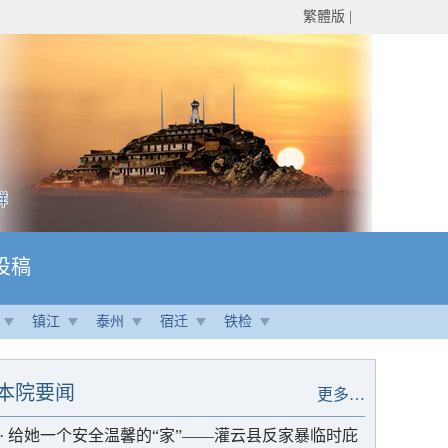
繁體版
|
投稿
镇江
泰州
宿迁
铁检
本院要闻
更多…
·
给她一个安全温馨的“家”——灌云县反家暴临时庇