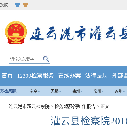
换肤：
首页
12309检察服务
在线办案
法律法规
外部
苏检集群：
南京
无锡
徐州
常州
苏州
连云港市灌云检察院
>
检务公开
爱分享
>
工作报告
> 正文
灌云县检察院20