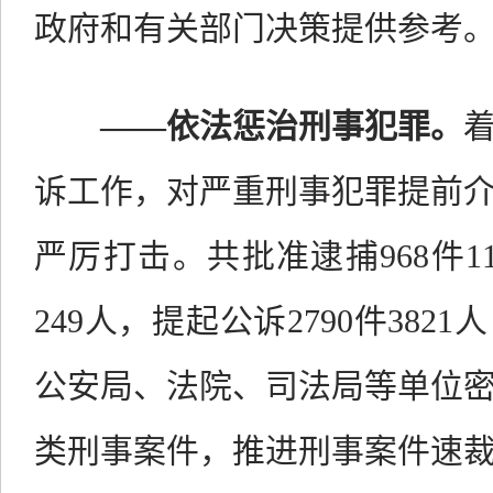
政府和有关部门决策提供参考
——
依法惩治刑事犯罪。
诉工作，对严重刑事犯罪提前
严厉打击。共批准逮捕
968
件
1
249
人，提起公诉
2790
件
3821
人
公安局、法院、司法局等单位
类刑事案件，
推进刑事案件速