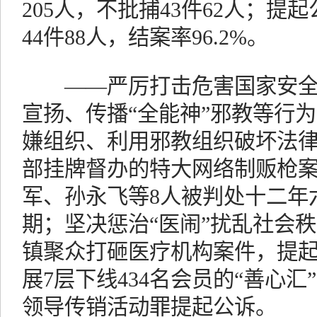
205人，不批捕43件62人；提起
44件88人，结案率96.2%。
——严厉打击危害国家安全
宣扬、传播“全能神”邪教等行
嫌组织、利用邪教组织破坏法
部挂牌督办的特大网络制贩枪
军、孙永飞等8人被判处十二年
期；坚决惩治“医闹”扰乱社会
镇聚众打砸医疗机构案件，提起
展7层下线434名会员的“善心
领导传销活动罪提起公诉。