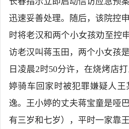
长春指示立即启动信访应急预
迅速妥善处理。随后，该院控
时将老汉和两个小女孩劝至控
访老汉叫蒋玉田，两个小女孩
日凌晨2时50分许，在烧烤店
婷骑车回家时被犯罪嫌疑人王
逸。王小婷的丈夫蒋宝童是哑
有三岁和七岁），平时一家靠