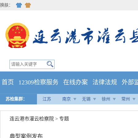
换肤：
首页
12309检察服务
在线办案
法律法规
外部
苏检集群：
江苏
南京
无锡
徐州
常州
连云港市灌云检察院
>
专题
典型案例发布