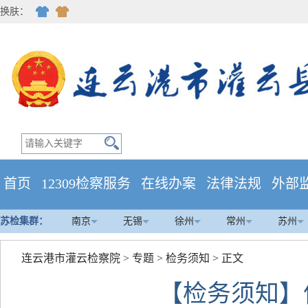
换肤：
首页
12309检察服务
在线办案
法律法规
外部
苏检集群：
南京
无锡
徐州
常州
苏州
连云港市灌云检察院
>
专题
>
检务须知
> 正文
【检务须知】