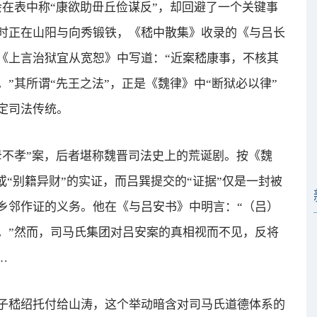
在表中称“康欲助毌丘俭谋反”，却回避了一个关键事
时正在山阳与向秀锻铁，《嵇中散集》收录的《与吕长
《上言治狱宜从宽恕》中写道：“近案嵇康事，不核其
”其所谓“先王之法”，正是《魏律》中“断狱必以律”
定司法传统。
不孝”案，后者堪称魏晋司法史上的荒诞剧。按《魏
或“别籍异财”的实证，而吕巽提交的“证据”仅是一封被
乡邻作证的义务。他在《与吕安书》中明言：“（吕）
。”然而，司马氏集团对吕安案的真相视而不见，反将
…
嵇绍托付给山涛，这个举动暗含对司马氏道德体系的