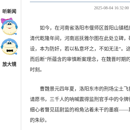
2025-08-04 16:32:00
听新闻
如今，在河南省洛阳市偃师区首阳山镇嵇康
清代乾隆年间，河南巡抚雅尔图在此处立碑，碑
设，本为防奸，若以私意坏之，不如无法”。
而后断”所蕴含的审慎断案理念，在魏晋时期
放大镜
时刻。
曹魏景元四年夏，洛阳东市的刑场尘土飞扬
请愿书，三千人的呐喊震得监刑官手中的令牌
细心者瞥见廷尉监的袍角沾着未干的墨痕——
的朱砂。