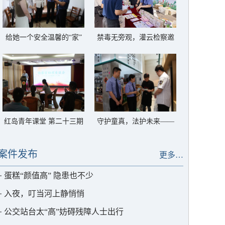
给她一个安全温馨的“家”
禁毒无旁观，灌云检察邀
——灌云县反家暴临时庇
你一起对毒品说“不”
护中心以法护航
红岛青年课堂 第二十三期
守护童真，法护未来——
——解锁高质效办案的“密
灌云检察筑牢禁用童工法
码”
治屏障
案件发布
更多…
·
蛋糕“颜值高” 隐患也不少
·
入夜，叮当河上静悄悄
·
公交站台太“高”妨碍残障人士出行