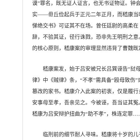
谟”罪名，既无证人证言，也无书证物证。钟会
实——毌丘俭起兵于正元二年正月，而嵇康当
悌绝交书》可证其不在场。曾任廷尉的高柔在
辞，不验其证，径行诛戮，恐非先王明刑之意。
的核心原则，嵇康案的审理显然违背了曹魏既
嵇康案发，始于吕安被兄长吕巽诬告“挝母
律》中《贼律》条，“不孝”需具备“殴母致伤”
篡改的家书。嵇康介入此案的初衷，仅是履行
安事母至孝，吾亲见之。今被诬，吾当证其冤
嵇康为吕安辩护扭曲为“助不孝”，株连定罪…
临刑前的细节耐人寻味。嵇康将十岁的儿子