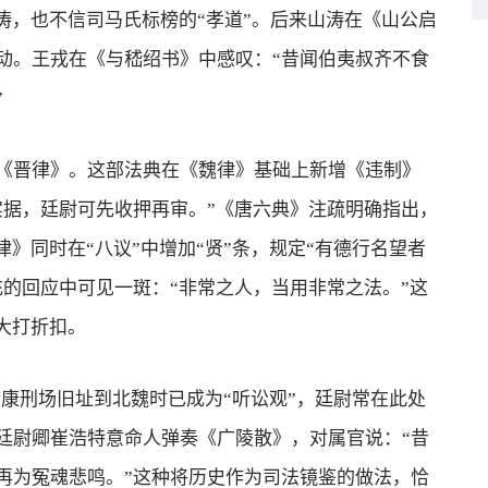
涛，也不信司马氏标榜的“孝道”。后来山涛在《山公启
动。王戎在《与嵇绍书》中感叹：“昔闻伯夷叔齐不食
”
晋律》。这部法典在《魏律》基础上新增《违制》
实据，廷尉可先收押再审。”《唐六典》注疏明确指出，
》同时在“八议”中增加“贤”条，规定“有德行名望者
的回应中可见一斑：“非常之人，当用非常之法。”这
大打折扣。
刑场旧址到北魏时已成为“听讼观”，廷尉常在此处
廷尉卿崔浩特意命人弹奏《广陵散》，对属官说：“昔
再为冤魂悲鸣。”这种将历史作为司法镜鉴的做法，恰