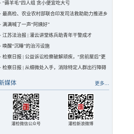
·
“薅羊毛”四人组 贪小便宜吃大亏
·
最高检、农业农村部联合印发司法救助助力推进乡
村全面振兴典型案例，灌云1例入选！
·
满满喊了一声“阿姨好”
·
江苏法治报 | 灌云讲堂练兵助青年干警成才
·
唤醒“沉睡”的治污设施
·
检察日报 | 公益诉讼检察破解顽疾，“房前屋后”更
宜居
·
检察日报 | 从细微处入手，消除特定人群出行障碍
新媒体
更多…
灌检微信公众号
灌检新浪微博