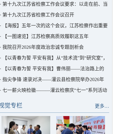
护中心以法护航
·
第十九次江苏省检察工作会议要求：以走在前、当
表率的实干实绩为中国式现代化江苏新实践贡献更大
·
第十九次江苏省检察工作会议召开
检察力量
·
【海报】五年一次的这个会议，江苏检察作出重要
部署
·
【一图速览】江苏检察高质效履职这五年
·
我院召开2026年度政治忠诚专题剖析会
·
【以青春为誓 平安有我】从“技术流”到“研究室”，
这位青年干警用AI为检察赋能
·
【以青春为誓 平安有我】曹伟丽——法治路上的
“求极致”者
·
指尖争锋 速录对决——灌云县检察院举办2026年
度书记员速录竞赛
·
七一薪火映检徽———灌云检察庆“七一”系列活动
视觉专栏
更多…