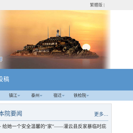
繁體版
|
投稿
镇江
泰州
宿迁
铁检院
本院要闻
更多…
·
给她一个安全温馨的“家”——灌云县反家暴临时庇