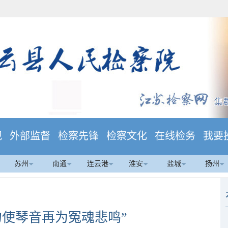
规
外部监督
检察先锋
检察文化
在线检务
我要
苏州
南通
连云港
淮安
盐城
扬州
勿使琴音再为冤魂悲鸣”