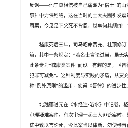
反讽——他宁愿相信被自己痛骂为“俗士”的山
事》中力保嵇绍，这在当时的士大夫圈引发震
周粟，今见足下父死不背恩，世事何其颠倒！
嵇康死后三年，司马昭命贾充、杜预修订《
篇，其中一条规定：“若名士言论过当，虽无
此条专为“嵇康类案件”而设。有趣的是，《晋律
犯罪可减免”。这种制度与实践的矛盾，从贾充
种“例外原则”的滥用，使得《晋律》的进步性
北魏郦道元在《水经注·洛水》中记载，嵇康
审理疑难案件。有次审理一起士人诽谤案时，
嵇中散以言论死，今此案当以律断，勿使琴音