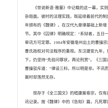
《世说新语·雅量》中记载的这一幕，实则
放大字体
杂局面。彼时的法理实践，既延续着前代的制
年颁布的《魏律》，在汉代九章律基础上新增
缩小字体
节。其中《囚律》明确规定：“系狱者，五日
审讯方可定罪。1984年安徽亳州出土的曹操
曹氏政权对司法程序的重视。东汉建安九年，
下，仍坚持“先验问罪状，再论刑赏”。《三国
曹操驳斥道：“律设三科，所以明是非。不讯
案时却荡然无存。
现存于《全三国文》的嵇康案卷宗，仅有两
讯记录。按《魏律》中的《告劾》篇，凡死罪案