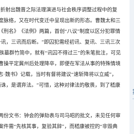
折射出魏晋之际法理演进与社会秩序调整过程中的复
度脉络，又在时代变迁中呈现出新的形态。曹魏太和三
《刑名》《法例》两篇，首创“八议”制度以区分犯罪情
一讯，三讯而后断。”即囚犯需经初讯、复讯、三讯三次
宗族墓群竹简中，就有“讯囚不得过三”的朱笔批注，可见
曹操平定冀州后处理降卒，即便在军法从事的特殊情境
志·魏书》记载，当时有督将建议“速斩降将以立威”，
而诛，是谓弃法。”可惜，这种对律法的敬畏，到了嵇康
份文书：钟会的弹劾表与司马昭的批文，未见任何审
件需“先核其事，复验其辞”，而嵇康被控的“非毁典