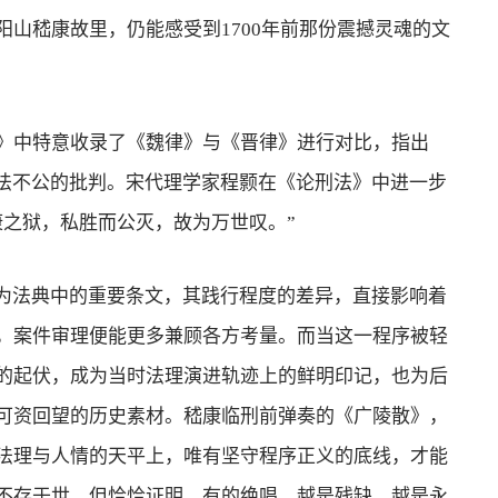
山嵇康故里，仍能感受到1700年前那份震撼灵魂的文
中特意收录了《魏律》与《晋律》进行对比，指出
司法不公的批判。宋代理学家程颢在《论刑法》中进一步
康之狱，私胜而公灭，故为万世叹。”
为法典中的重要条文，其践行程度的差异，直接影响着
，案件审理便能更多兼顾各方考量。而当这一程序被轻
的起伏，成为当时法理演进轨迹上的鲜明印记，也为后
可资回望的历史素材。嵇康临刑前弹奏的《广陵散》，
法理与人情的天平上，唯有坚守程序正义的底线，才能
不存于世，但恰恰证明，有的绝唱，越是残缺，越是永