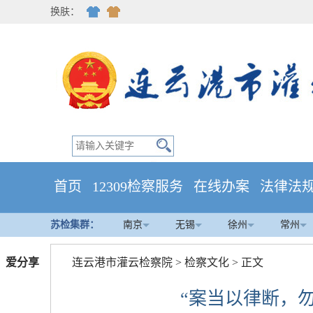
换肤：
首页
12309检察服务
在线办案
法律法
苏检集群：
南京
无锡
徐州
常州
爱分享
连云港市灌云检察院
>
检察文化
> 正文
“案当以律断，