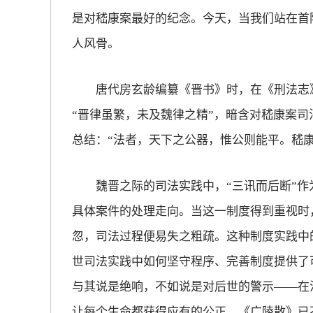
是对嵇康案最好的纪念。今天，当我们站在首阳
人风骨。
唐代房玄龄编纂《晋书》时，在《刑法志》
“晋律虽繁，未及魏律之精”，暗含对嵇康案
总结：“法者，天下之公器，惟公则能平。嵇
魏晋之际的司法实践中，“三讯而后断”作
具体案件的处理走向。当这一制度得到重视时
忽，司法过程便易失之粗疏。这种制度实践中
世司法实践中如何坚守程序、完善制度提供了
与其说是绝响，不如说是对后世的警示——在
让每个生命都获得应有的公正。《广陵散》已