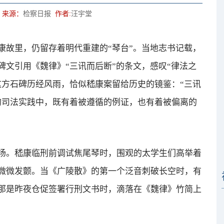
来源：
检察日报
作者:
汪宇堂
故里，仍留存着明代重建的“琴台”。当地志书记载，
文引用《魏律》“三讯而后断”的条文，感叹“律法之
这方石碑历经风雨，恰似嵇康案留给历史的镜鉴：“三讯
的司法实践中，既有着被遵循的例证，也有着被偏离的
。嵇康临刑前调试焦尾琴时，围观的太学生们高举着
微微发颤。当《广陵散》的第一个泛音刺破长空时，有
那是昨夜仓促签署行刑文书时，滴落在《魏律》竹简上