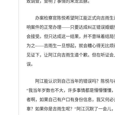
致调查，查明了事情的来龙去脉。
办案检察官陈悦希望阿江能正式向吉雨生道
响案件的正常办理——只要达成纠正错误婚姻
会接受。但只达成这一结果，并不意味着结局
为之——吉雨生一旦想起，就会糟心得无比烦
见证下，让阿江向吉雨生道个歉。但在听证会
误。
阿江能认识到自己当年的错误吗？陈悦与在
“我当年岁数也不大，许多事情都是懵懵懂懂
者啊，如果自己有户口有身份信息，我又何必
辜？如果你是吉雨生呢？”阿江沉默了一会儿