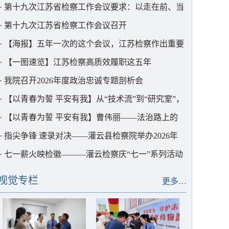
护中心以法护航
·
第十九次江苏省检察工作会议要求：以走在前、当
表率的实干实绩为中国式现代化江苏新实践贡献更大
·
第十九次江苏省检察工作会议召开
检察力量
·
【海报】五年一次的这个会议，江苏检察作出重要
部署
·
【一图速览】江苏检察高质效履职这五年
·
我院召开2026年度政治忠诚专题剖析会
·
【以青春为誓 平安有我】从“技术流”到“研究室”，
这位青年干警用AI为检察赋能
·
【以青春为誓 平安有我】曹伟丽——法治路上的
“求极致”者
·
指尖争锋 速录对决——灌云县检察院举办2026年
度书记员速录竞赛
·
七一薪火映检徽———灌云检察庆“七一”系列活动
视觉专栏
更多…