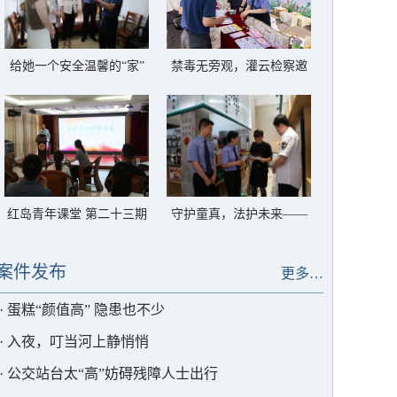
给她一个安全温馨的“家”
禁毒无旁观，灌云检察邀
——灌云县反家暴临时庇
你一起对毒品说“不”
护中心以法护航
红岛青年课堂 第二十三期
守护童真，法护未来——
——解锁高质效办案的“密
灌云检察筑牢禁用童工法
码”
治屏障
案件发布
更多…
·
蛋糕“颜值高” 隐患也不少
·
入夜，叮当河上静悄悄
·
公交站台太“高”妨碍残障人士出行