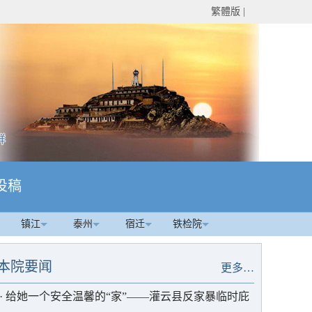
繁體版
|
投稿
镇江
泰州
宿迁
铁检院
本院要闻
更多…
·
给她一个安全温馨的“家”——灌云县反家暴临时庇