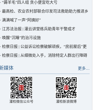
·
“薅羊毛”四人组 贪小便宜吃大亏
·
最高检、农业农村部联合印发司法救助助力推进乡
村全面振兴典型案例，灌云1例入选！
·
满满喊了一声“阿姨好”
·
江苏法治报 | 灌云讲堂练兵助青年干警成才
·
唤醒“沉睡”的治污设施
·
检察日报 | 公益诉讼检察破解顽疾，“房前屋后”更
宜居
·
检察日报 | 从细微处入手，消除特定人群出行障碍
新媒体
更多…
灌检微信公众号
灌检新浪微博