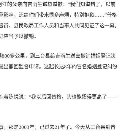
阿江的父亲向吉雨生诚恳道歉：“我们知道错了，以前
重影响，还给你们带来很多麻烦，特别抱歉……”普格
督员、县民政局工作人员和当事人共同见证了这一幕。
记应当予以撤销。
800多公里，到三台县给吉雨生送去撤销婚姻登记决
提出撤回监督申请。这起长达8年的冒名婚姻登记纠纷
着陈悦说：“我以后回普格，头也能扬得更高了——
那是2003年，已过去21年了。今天从三台县到普