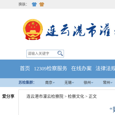
换肤：
首页
12309检察服务
在线办案
法律法
苏检集群：
南京
无锡
徐州
常州
爱分享
连云港市灌云检察院
>
检察文化
> 正文
“