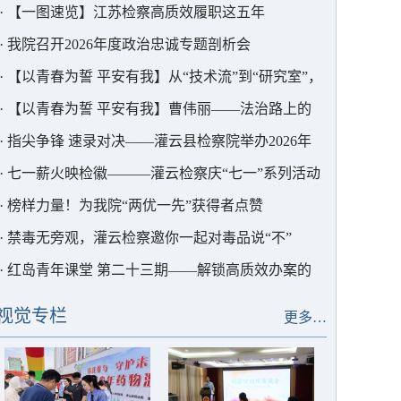
部署
·
【一图速览】江苏检察高质效履职这五年
·
我院召开2026年度政治忠诚专题剖析会
·
【以青春为誓 平安有我】从“技术流”到“研究室”，
这位青年干警用AI为检察赋能
·
【以青春为誓 平安有我】曹伟丽——法治路上的
“求极致”者
·
指尖争锋 速录对决——灌云县检察院举办2026年
度书记员速录竞赛
·
七一薪火映检徽———灌云检察庆“七一”系列活动
·
榜样力量！为我院“两优一先”获得者点赞
·
禁毒无旁观，灌云检察邀你一起对毒品说“不”
·
红岛青年课堂 第二十三期——解锁高质效办案的
“密码”
视觉专栏
更多…