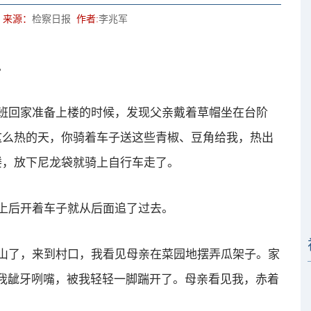
来源：
检察日报
作者:
李兆军
。
班回家准备上楼的时候，发现父亲戴着草帽坐在台阶
这么热的天，你骑着车子送这些青椒、豆角给我，热出
楼，放下尼龙袋就骑上自行车走了。
上后开着车子就从后面追了过去。
山了，来到村口，我看见母亲在菜园地摆弄瓜架子。家
朝我龇牙咧嘴，被我轻轻一脚踹开了。母亲看见我，赤着