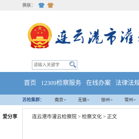
换肤：
首页
12309检察服务
在线办案
法律法
苏检集群：
南京
无锡
徐州
常州
爱分享
连云港市灌云检察院
>
检察文化
> 正文