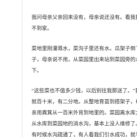
放大字体
我问母亲父亲回来没有，母亲说还没有。看我
不到家。
缩小字体
菜地里刚灌溉水，菜沟子里还有水。瓜架子倒
子，母亲说不用，从菜园里出来站到菜园旁的
下。
“这些菜也不值多少钱，以后别往我那送了。
就百十米，有二分地。从整地育苗到搭架子，
亲用粪箕从一百米外背到地里的。菜园离水库
从水库到菜园地的淌水沟，基本上没人维修了
有时候水沟疏通了，有人看我们引水成功，就