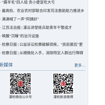
·
“薅羊毛”四人组 贪小便宜吃大亏
·
最高检、农业农村部联合印发司法救助助力推进乡
村全面振兴典型案例，灌云1例入选！
·
满满喊了一声“阿姨好”
·
江苏法治报 | 灌云讲堂练兵助青年干警成才
·
唤醒“沉睡”的治污设施
·
检察日报 | 公益诉讼检察破解顽疾，“房前屋后”更
宜居
·
检察日报 | 从细微处入手，消除特定人群出行障碍
新媒体
更多…
灌检微信公众号
灌检新浪微博