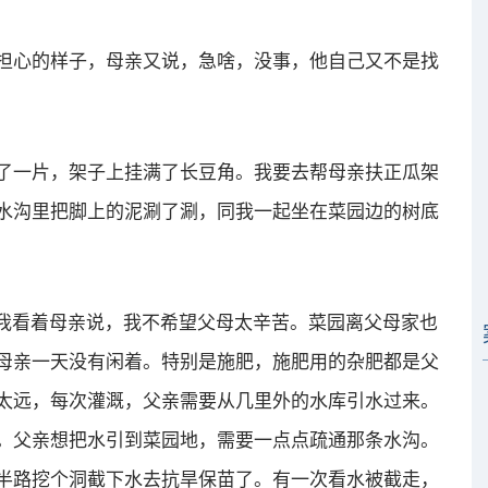
担心的样子，母亲又说，急啥，没事，他自己又不是找
了一片，架子上挂满了长豆角。我要去帮母亲扶正瓜架
水沟里把脚上的泥涮了涮，同我一起坐在菜园边的树底
”我看着母亲说，我不希望父母太辛苦。菜园离父母家也
母亲一天没有闲着。特别是施肥，施肥用的杂肥都是父
太远，每次灌溉，父亲需要从几里外的水库引水过来。
。父亲想把水引到菜园地，需要一点点疏通那条水沟。
半路挖个洞截下水去抗旱保苗了。有一次看水被截走，