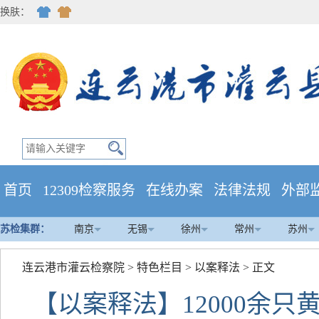
换肤：
首页
12309检察服务
在线办案
法律法规
外部
苏检集群：
南京
无锡
徐州
常州
苏州
连云港市灌云检察院
>
特色栏目
>
以案释法
> 正文
【以案释法】12000余只