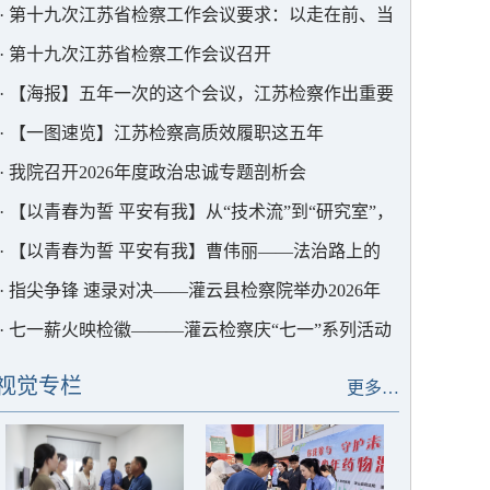
护中心以法护航
·
第十九次江苏省检察工作会议要求：以走在前、当
表率的实干实绩为中国式现代化江苏新实践贡献更大
·
第十九次江苏省检察工作会议召开
检察力量
·
【海报】五年一次的这个会议，江苏检察作出重要
部署
·
【一图速览】江苏检察高质效履职这五年
·
我院召开2026年度政治忠诚专题剖析会
·
【以青春为誓 平安有我】从“技术流”到“研究室”，
这位青年干警用AI为检察赋能
·
【以青春为誓 平安有我】曹伟丽——法治路上的
“求极致”者
·
指尖争锋 速录对决——灌云县检察院举办2026年
度书记员速录竞赛
·
七一薪火映检徽———灌云检察庆“七一”系列活动
视觉专栏
更多…