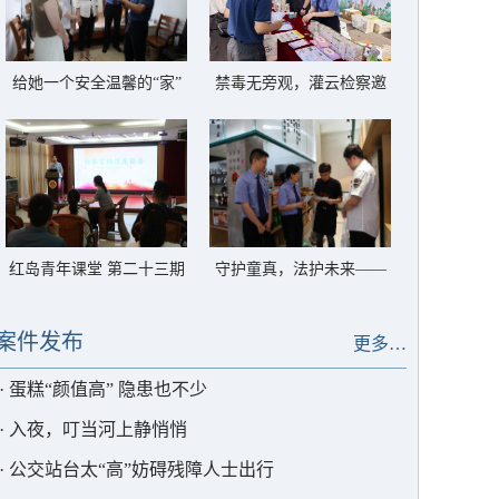
给她一个安全温馨的“家”
禁毒无旁观，灌云检察邀
——灌云县反家暴临时庇
你一起对毒品说“不”
护中心以法护航
红岛青年课堂 第二十三期
守护童真，法护未来——
——解锁高质效办案的“密
灌云检察筑牢禁用童工法
码”
治屏障
案件发布
更多…
·
蛋糕“颜值高” 隐患也不少
·
入夜，叮当河上静悄悄
·
公交站台太“高”妨碍残障人士出行