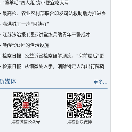
·
“薅羊毛”四人组 贪小便宜吃大亏
·
最高检、农业农村部联合印发司法救助助力推进乡
村全面振兴典型案例，灌云1例入选！
·
满满喊了一声“阿姨好”
·
江苏法治报 | 灌云讲堂练兵助青年干警成才
·
唤醒“沉睡”的治污设施
·
检察日报 | 公益诉讼检察破解顽疾，“房前屋后”更
宜居
·
检察日报 | 从细微处入手，消除特定人群出行障碍
新媒体
更多…
灌检微信公众号
灌检新浪微博