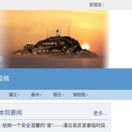
繁體版
|
投稿
镇江
泰州
宿迁
铁检院
本院要闻
更多…
·
给她一个安全温馨的“家”——灌云县反家暴临时庇