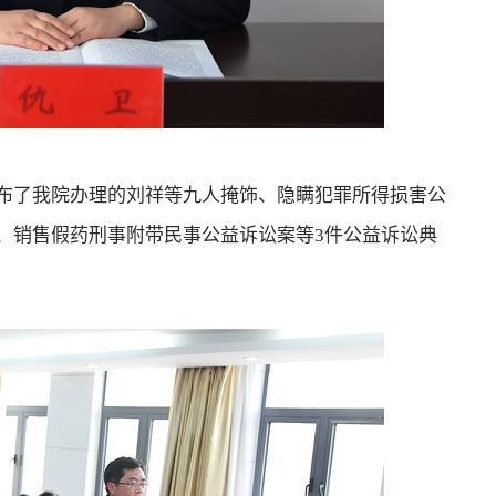
了我院办理的刘祥等九人掩饰、隐瞒犯罪所得损害公
、销售假药刑事附带民事公益诉讼案等3件公益诉讼典