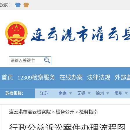
换肤：
首页
12309检察服务
在线办案
法律法规
外部
苏检集群：
江苏
南京
无锡
徐州
常州
连云港市灌云检察院
>
检务公开
>
检务指南
行政公益诉讼案件办理流程图