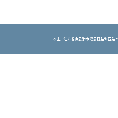
地址：江苏省连云港市灌云县胜利西路288号 