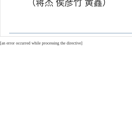
（蒋杰 侯彦竹 黄鑫）
[an error occurred while processing the directive]