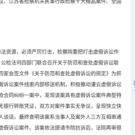
议、江苏省检察机关民事行政检察十大精品案件、全国
法资源，必须严厉打击，检察院要把打击虚假诉讼作
，公检法司四部门联合召开关于防范和查处虚假诉讼联
四家会签文件《关于防范和查处虚假诉讼的规定》为抓
假诉讼案件线索内部移送机制，积极推动灌云虚假诉讼
款合同纠纷一案中，发现该案具有虚假诉讼案件典型特
无银行转账凭证，双方对案件事实无争议，呈现快立快
人谈话，最终查明该案系当事人及案外人三方互相串通
虚假诉讼案件。该案依法提请市院抗诉后，法院再审很