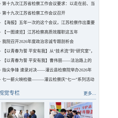
护中心以法护航
·
第十九次江苏省检察工作会议要求：以走在前、当
表率的实干实绩为中国式现代化江苏新实践贡献更大
·
第十九次江苏省检察工作会议召开
检察力量
·
【海报】五年一次的这个会议，江苏检察作出重要
部署
·
【一图速览】江苏检察高质效履职这五年
·
我院召开2026年度政治忠诚专题剖析会
·
【以青春为誓 平安有我】从“技术流”到“研究室”，
这位青年干警用AI为检察赋能
·
【以青春为誓 平安有我】曹伟丽——法治路上的
“求极致”者
·
指尖争锋 速录对决——灌云县检察院举办2026年
度书记员速录竞赛
·
七一薪火映检徽———灌云检察庆“七一”系列活动
视觉专栏
更多…