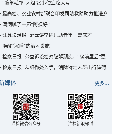
·
“薅羊毛”四人组 贪小便宜吃大亏
·
最高检、农业农村部联合印发司法救助助力推进乡
村全面振兴典型案例，灌云1例入选！
·
满满喊了一声“阿姨好”
·
江苏法治报 | 灌云讲堂练兵助青年干警成才
·
唤醒“沉睡”的治污设施
·
检察日报 | 公益诉讼检察破解顽疾，“房前屋后”更
宜居
·
检察日报 | 从细微处入手，消除特定人群出行障碍
新媒体
更多…
灌检微信公众号
灌检新浪微博