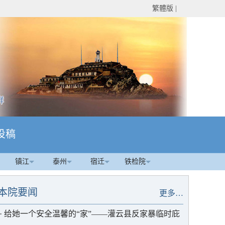
繁體版
|
投稿
镇江
泰州
宿迁
铁检院
本院要闻
更多…
·
给她一个安全温馨的“家”——灌云县反家暴临时庇