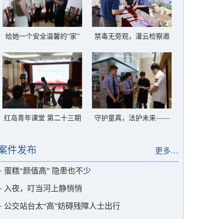
给她一个安全温馨的“家”
禁毒无旁观，灌云检察邀
——灌云县反家暴临时庇
你一起对毒品说“不”
护中心以法护航
红岛青年课堂 第二十三期
守护童真，法护未来——
——解锁高质效办案的“密
灌云检察筑牢禁用童工法
码”
治屏障
案件发布
更多…
·
蛋糕“颜值高” 隐患也不少
·
入夜，叮当河上静悄悄
·
公交站台太“高”妨碍残障人士出行