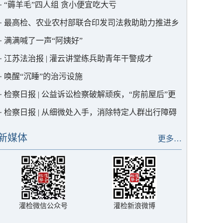
·
“薅羊毛”四人组 贪小便宜吃大亏
·
最高检、农业农村部联合印发司法救助助力推进乡
村全面振兴典型案例，灌云1例入选！
·
满满喊了一声“阿姨好”
·
江苏法治报 | 灌云讲堂练兵助青年干警成才
·
唤醒“沉睡”的治污设施
·
检察日报 | 公益诉讼检察破解顽疾，“房前屋后”更
宜居
·
检察日报 | 从细微处入手，消除特定人群出行障碍
新媒体
更多…
灌检微信公众号
灌检新浪微博