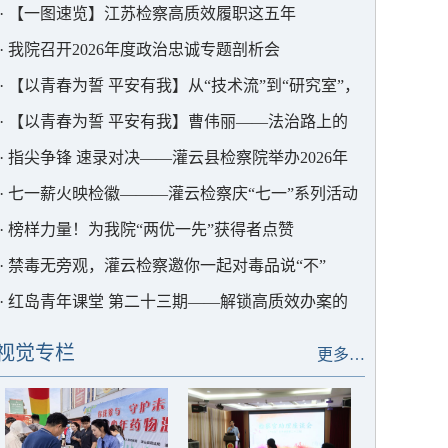
部署
·
【一图速览】江苏检察高质效履职这五年
·
我院召开2026年度政治忠诚专题剖析会
·
【以青春为誓 平安有我】从“技术流”到“研究室”，
这位青年干警用AI为检察赋能
·
【以青春为誓 平安有我】曹伟丽——法治路上的
“求极致”者
·
指尖争锋 速录对决——灌云县检察院举办2026年
度书记员速录竞赛
·
七一薪火映检徽———灌云检察庆“七一”系列活动
·
榜样力量！为我院“两优一先”获得者点赞
·
禁毒无旁观，灌云检察邀你一起对毒品说“不”
·
红岛青年课堂 第二十三期——解锁高质效办案的
“密码”
视觉专栏
更多…