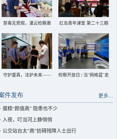
禁毒无旁观，灌云检察邀
红岛青年课堂 第二十三期
你一起对毒品说“不”
——解锁高质效办案的“密
码”
守护童真，法护未来——
检察开放日 | 当“网格蓝”走
灌云检察筑牢禁用童工法
进“检察蓝”，一起“典”亮
治屏障
生活
案件发布
更多…
·
蛋糕“颜值高” 隐患也不少
·
入夜，叮当河上静悄悄
·
公交站台太“高”妨碍残障人士出行