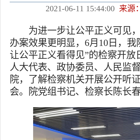
2021-06-11 15:44:00
来源
为进一步让公平正义可见，
办案效果更明显，6月10日，我
让公平正义看得见”的检察开放
人大代表、政协委员、人民监
院，了解检察机关开展公开听
会。院党组书记、检察长陈长