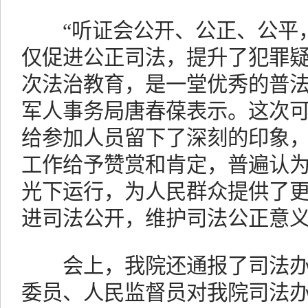
“听证会公开、公正、公平，
仅促进公正司法，提升了犯罪
次法治教育，是一堂优秀的普法
军人事务局唐春葆表示。这次
给参加人员留下了深刻的印象
工作给予赞赏和肯定，普遍认
光下运行，为人民群众提供了
进司法公开，维护司法公正意
会上，我院还通报了司法办
委员、人民监督员对我院司法