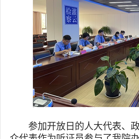
参加开放日的人大代表、政
众代表作为听证员参与了我院