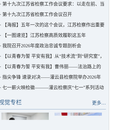
护中心以法护航
·
第十九次江苏省检察工作会议要求：以走在前、当
表率的实干实绩为中国式现代化江苏新实践贡献更大
·
第十九次江苏省检察工作会议召开
检察力量
·
【海报】五年一次的这个会议，江苏检察作出重要
部署
·
【一图速览】江苏检察高质效履职这五年
·
我院召开2026年度政治忠诚专题剖析会
·
【以青春为誓 平安有我】从“技术流”到“研究室”，
这位青年干警用AI为检察赋能
·
【以青春为誓 平安有我】曹伟丽——法治路上的
“求极致”者
·
指尖争锋 速录对决——灌云县检察院举办2026年
度书记员速录竞赛
·
七一薪火映检徽———灌云检察庆“七一”系列活动
视觉专栏
更多…