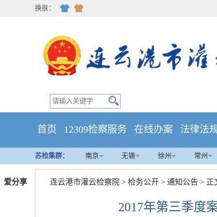
换肤：
首页
12309检察服务
在线办案
法律法
苏检集群：
南京
无锡
徐州
常州
爱分享
连云港市灌云检察院
>
检务公开
>
通知公告
> 正
2017年第三季