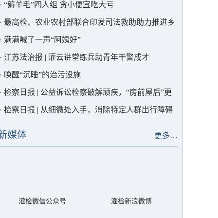
·
“薅羊毛”四人组 贪小便宜吃大亏
·
最高检、农业农村部联合印发司法救助助力推进乡
村全面振兴典型案例，灌云1例入选！
·
满满喊了一声“阿姨好”
·
江苏法治报 | 灌云讲堂练兵助青年干警成才
·
唤醒“沉睡”的治污设施
·
检察日报 | 公益诉讼检察破解顽疾，“房前屋后”更
宜居
·
检察日报 | 从细微处入手，消除特定人群出行障碍
新媒体
更多…
灌检微信公众号
灌检新浪微博