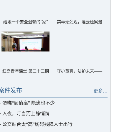
给她一个安全温馨的“家”
禁毒无旁观，灌云检察邀
——灌云县反家暴临时庇
你一起对毒品说“不”
护中心以法护航
红岛青年课堂 第二十三期
守护童真，法护未来——
——解锁高质效办案的“密
灌云检察筑牢禁用童工法
码”
治屏障
案件发布
更多…
·
蛋糕“颜值高” 隐患也不少
·
入夜，叮当河上静悄悄
·
公交站台太“高”妨碍残障人士出行