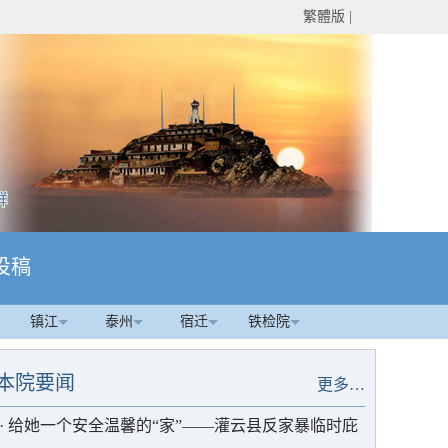
繁體版
|
投稿
镇江
泰州
宿迁
铁检院
本院要闻
更多…
·
给她一个安全温馨的“家”——灌云县反家暴临时庇