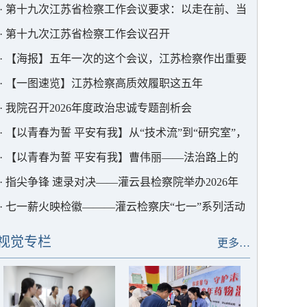
护中心以法护航
·
第十九次江苏省检察工作会议要求：以走在前、当
表率的实干实绩为中国式现代化江苏新实践贡献更大
·
第十九次江苏省检察工作会议召开
检察力量
·
【海报】五年一次的这个会议，江苏检察作出重要
部署
·
【一图速览】江苏检察高质效履职这五年
·
我院召开2026年度政治忠诚专题剖析会
·
【以青春为誓 平安有我】从“技术流”到“研究室”，
这位青年干警用AI为检察赋能
·
【以青春为誓 平安有我】曹伟丽——法治路上的
“求极致”者
·
指尖争锋 速录对决——灌云县检察院举办2026年
度书记员速录竞赛
·
七一薪火映检徽———灌云检察庆“七一”系列活动
视觉专栏
更多…