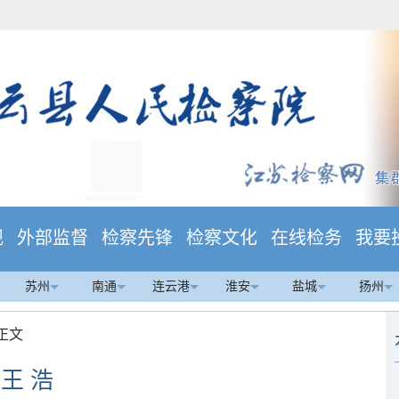
规
外部监督
检察先锋
检察文化
在线检务
我要
苏州
南通
连云港
淮安
盐城
扬州
 正文
王 浩