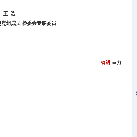
王 浩
党组成员 检委会专职委员
编辑:
章力