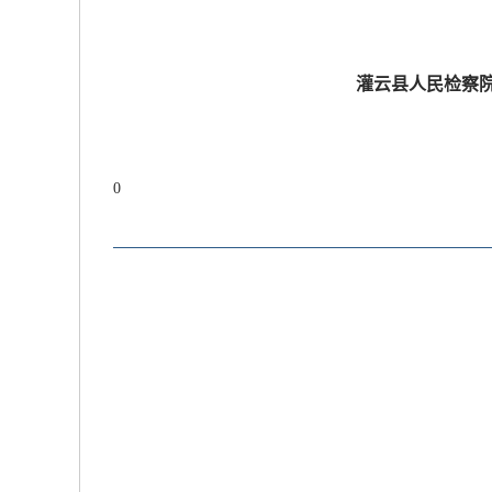
放大字体
灌云县人民检察院
缩小字体
0