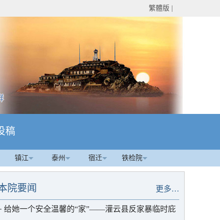
繁體版
|
投稿
镇江
泰州
宿迁
铁检院
本院要闻
更多…
·
给她一个安全温馨的“家”——灌云县反家暴临时庇