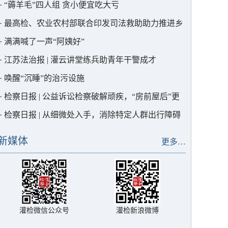
·
“薅羊毛”四人组 贪小便宜吃大亏
·
最高检、农业农村部联合印发司法救助助力推进乡
村全面振兴典型案例，灌云1例入选！
·
满满喊了一声“阿姨好”
·
江苏法治报 | 灌云讲堂练兵助青年干警成才
·
唤醒“沉睡”的治污设施
·
检察日报 | 公益诉讼检察破解顽疾，“房前屋后”更
宜居
·
检察日报 | 从细微处入手，消除特定人群出行障碍
新媒体
更多…
灌检微信公众号
灌检新浪微博