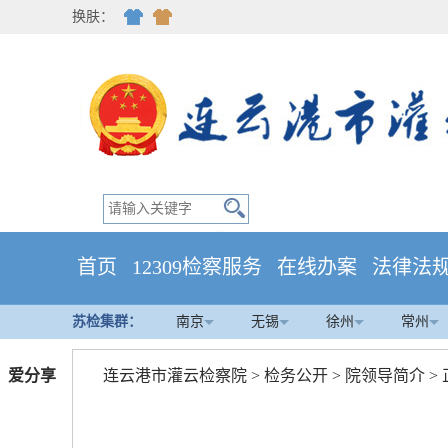
换肤：
首页
12309检察服务
在线办案
法律法
苏检集群：
南京
无锡
徐州
常州
爱分享
连云港市灌云检察院
>
检务公开
>
院领导简介
>