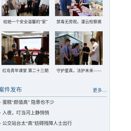
给她一个安全温馨的“家”
禁毒无旁观，灌云检察邀
——灌云县反家暴临时庇
你一起对毒品说“不”
护中心以法护航
红岛青年课堂 第二十三期
守护童真，法护未来——
——解锁高质效办案的“密
灌云检察筑牢禁用童工法
码”
治屏障
案件发布
更多…
·
蛋糕“颜值高” 隐患也不少
·
入夜，叮当河上静悄悄
·
公交站台太“高”妨碍残障人士出行