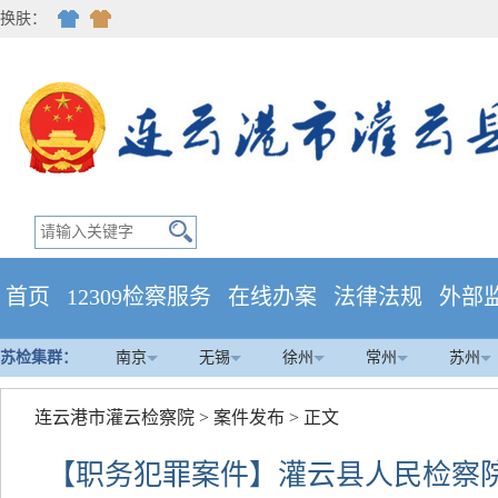
换肤：
首页
12309检察服务
在线办案
法律法规
外部
苏检集群：
南京
无锡
徐州
常州
苏州
连云港市灌云检察院
>
案件发布
> 正文
【职务犯罪案件】灌云县人民检察