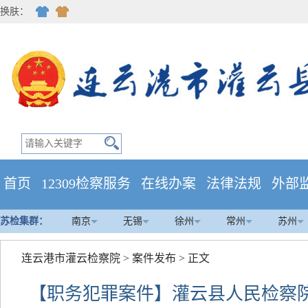
换肤：
首页
12309检察服务
在线办案
法律法规
外部
苏检集群：
南京
无锡
徐州
常州
苏州
连云港市灌云检察院
>
案件发布
> 正文
【职务犯罪案件】灌云县人民检察